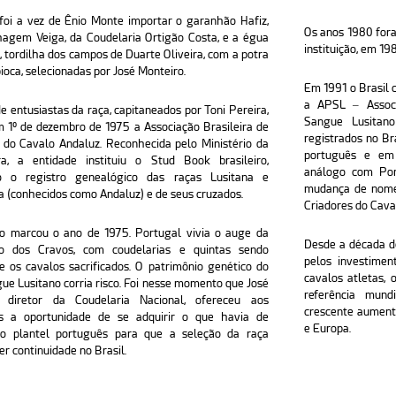
oi a vez de Ênio Monte importar o garanhão Hafiz,
Os anos 1980 fora
nhagem Veiga, da Coudelaria Ortigão Costa, e a égua
instituição, em 198
, tordilha dos campos de Duarte Oliveira, com a potra
ioca, selecionadas por José Monteiro.
Em 1991 o Brasil 
a APSL – Associ
e entusiastas da raça, capitaneados por Toni Pereira,
Sangue Lusitano
 1º de dezembro de 1975 a Associação Brasileira de
registrados no B
 do Cavalo Andaluz. Reconhecida pelo Ministério da
português e em
ura, a entidade instituiu o Stud Book brasileiro,
análogo com Port
 o registro genealógico das raças Lusitana e
mudança de nome 
 (conhecidos como Andaluz) e de seus cruzados.
Criadores do Cava
to marcou o ano de 1975. Portugal vivia o auge da
Desde a década de
o dos Cravos, com coudelarias e quintas sendo
pelos investime
 os cavalos sacrificados. O patrimônio genético do
cavalos atletas, 
ue Lusitano corria risco. Foi nesse momento que José
referência mund
, diretor da Coudelaria Nacional, ofereceu aos
crescente aument
ros a oportunidade de se adquirir o que havia de
e Europa.
o plantel português para que a seleção da raça
er continuidade no Brasil.