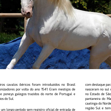
ros cavalos ibéricos foram introduzidos no Brasil
com destaque par
onizadores por volta do ano 1541. Eram mestiços de
nasceram no sul 
 e poneys galegos trazidos do norte de Portugal e
no Estado de São
os do Sul.
pantaneira do Mat
caatinga do Norde
região Sul e tem
 um longo período sem registro oficial de entrada de