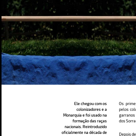
Ele chegou com os
Os primei
colonizadores e a
pelos col
Monarquia e foi usado na
garranos
formação das raças
dos Sorrai
nacionais. Reintroduzido
oficialmente na década de
Depois de