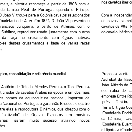
nos cavalos ibéric
imais, a história recomeça a partir de 1808 com a
da família Real de Portugal, quando o Príncipe
. João VI trouxe para a Colônia cavalos selecionados
Com a Independênc
oudelaria de Alter. Em 1821, D. João VI presenteou
de novos exempl
Francisco Junqueira, o barão de Alfenas, com o
cavalos de Alter 
 Sublime, reprodutor usado juntamente com outros
do cavalo ibérico
s da raça no cruzamento com éguas nativas,
do-se destes cruzamentos a base de várias raças
s,
pico, consolidação e referência mundial
Proposta aceita 
Asdrúbal do Nasc
João Alfredo de C
Antônio de Toledo Mendes Pereira, o Toni Pereira,
que cabia de ca
al criador de cavalos Árabes na época e um dos mais
empresa Entre Rio
dos nomes da equinocultura nacional, importou da
Iprés, Fenício,
a Nacional de Portugal o garanhão Broquel, e quatro
(ferro Ortigão Co
tre elas a reprodutora Dinâmica, que chegou com o
(Coudelaria Ervide
o “batizado” de Orjavo. Expostos em mostras
da Câmara), Jav
árias, fizeram muito sucesso, atraindo novos
(Coudelaria Duarte
dos.
e Hipoteca (Coudel