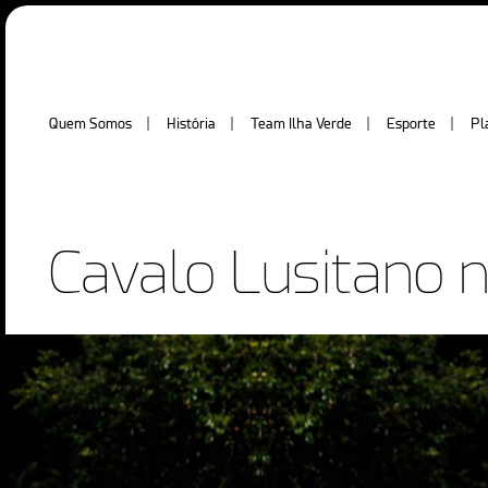
Quem Somos
História
Team Ilha Verde
Esporte
Pl
Cavalo Lusitano n