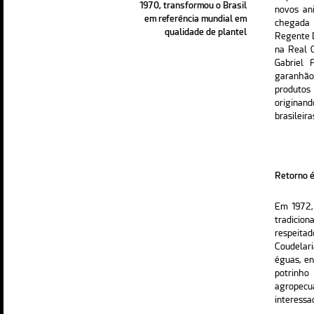
1970, transformou o Brasil
novos an
em referência mundial em
chegada 
qualidade de plantel
Regente D
na Real C
Gabriel 
garanhão
produto
originan
brasileira
Retorno é
Em 1972, 
tradicion
respeita
Coudelari
éguas, en
potrinh
agropecu
interessa