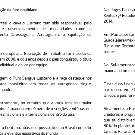
ção da funcionalidade
Nos Jogos Equestr
Kentucky/ Estado
2014.
rtes, o cavalo Lusitano tem sido responsável pelo
 e desenvolvimento de modalidades como o
ento (Dressage), a Atrelagem e a Equitação de
Em Pan-american
Guadalajara/Méx
Rio e em Toronto
bronze.
 européia, a Equitação de Trabalho foi introduzida
 em 2000, e dois anos depois o país conquistou o título
dividual e o vice por equipe.
No Sul-american
maioria no time me
gem, o Puro Sangue Lusitano é a raça destaque nos
tos brasileiros em todas as categorias: single,
E nas duas finais
 quadra.
participou, em 
Unidos, o país foi
stramento, no entanto, que a raça tem seu maior
o: é maioria em número de inscrições e vitórias em
Atualmente, o Pu
es nacionais e internacionais dentro do país.
criadores e propr
que se distribue
80% do plantel, 
lo Lusitano, aliás, que possibilitou ao Brasil competir
Janeiro, Paraná, 
ipais eventos esportivos do mundo.