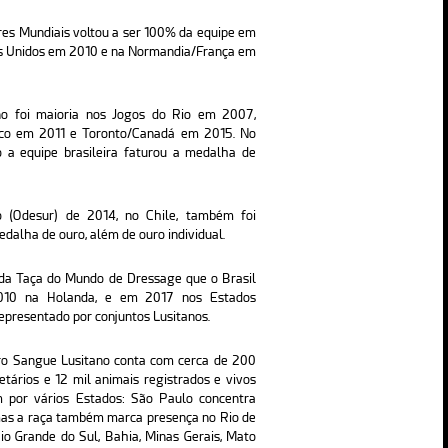
es Mundiais voltou a ser 100% da equipe em
s Unidos em 2010 e na Normandia/França em
o foi maioria nos Jogos do Rio em 2007,
ico em 2011 e Toronto/Canadá em 2015. No
 a equipe brasileira faturou a medalha de
o (Odesur) de 2014, no Chile, também foi
dalha de ouro, além de ouro individual.
 da Taça do Mundo de Dressage que o Brasil
2010 na Holanda, e em 2017 nos Estados
 representado por conjuntos Lusitanos.
ro Sangue Lusitano conta com cerca de 200
ietários e 12 mil animais registrados e vivos
m por vários Estados: São Paulo concentra
mas a raça também marca presença no Rio de
Rio Grande do Sul, Bahia, Minas Gerais, Mato