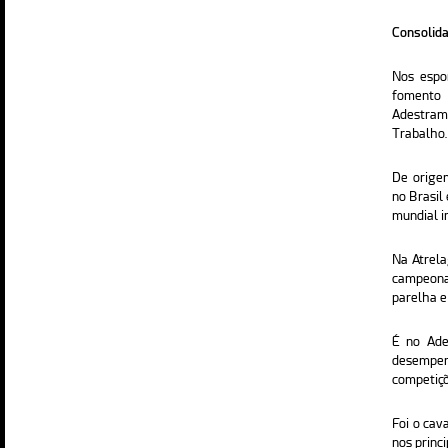
Consolida
Nos espo
fomento
Adestram
Trabalho.
De origem
no Brasil
mundial in
Na Atrela
campeona
parelha e
É no Ade
desempenh
competiçõ
Foi o cava
nos princ