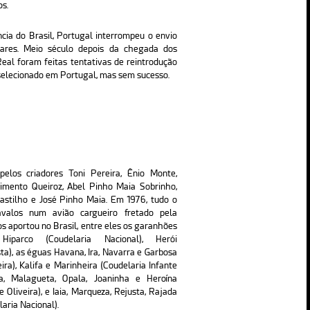
os.
ia do Brasil, Portugal interrompeu o envio
ares. Meio século depois da chegada dos
Real foram feitas tentativas de reintrodução
 selecionado em Portugal, mas sem sucesso.
pelos criadores Toni Pereira, Ênio Monte,
imento Queiroz, Abel Pinho Maia Sobrinho,
astilho e José Pinho Maia. Em 1976, tudo o
valos num avião cargueiro fretado pela
s aportou no Brasil, entre eles os garanhões
 Hiparco (Coudelaria Nacional), Herói
sta), as éguas Havana, Ira, Navarra e Garbosa
ira), Kalifa e Marinheira (Coudelaria Infante
a, Malagueta, Opala, Joaninha e Heroína
 Oliveira), e Iaia, Marqueza, Rejusta, Rajada
aria Nacional).