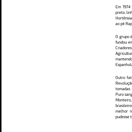
Em 1974 f
preto, li
Hortênsia
ao pé Rap
O grupo d
fundou em
Criadores
Agricult
mantendo
Espanhola
Outro fa
Revoluçã
tomadas e
Puro sang
Monteiro
brasilei
melhor n
pudesse t